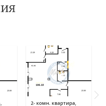
ния
,
2- комн. квартира,