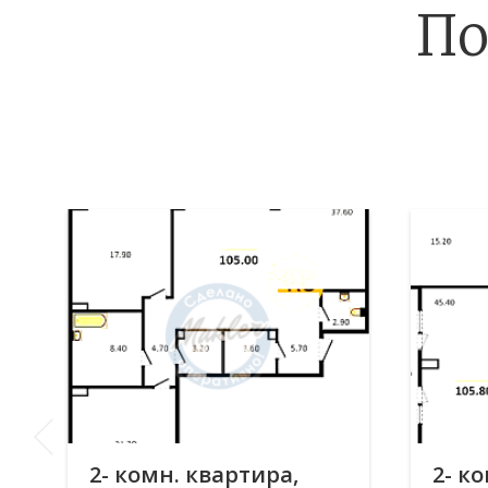
По
2- комн. квартира,
2- к