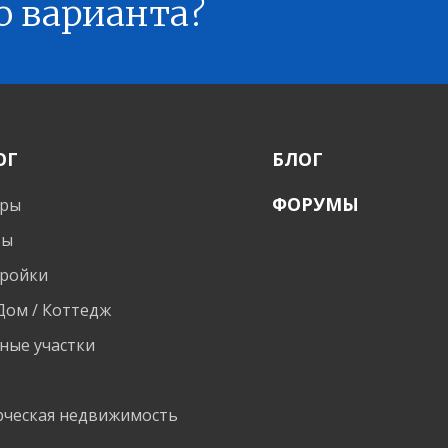
о варианта?
ОГ
БЛОГ
ФОРУМЫ
иры
ты
ройки
 Дом / Коттедж
ные участки
и
ческая недвижимость