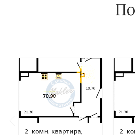
По
2- комн. квартира,
2- к