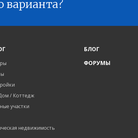
о варианта?
ОГ
БЛОГ
ФОРУМЫ
иры
ты
ройки
 Дом / Коттедж
ные участки
и
ческая недвижимость