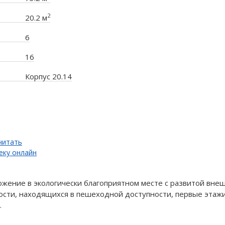
2
20.2 м
6
16
Корпус 20.14
читать
еку онлайн
ожение в экологически благоприятном месте с развитой вне
сти, находящихся в пешеходной доступности, первые этаж
.