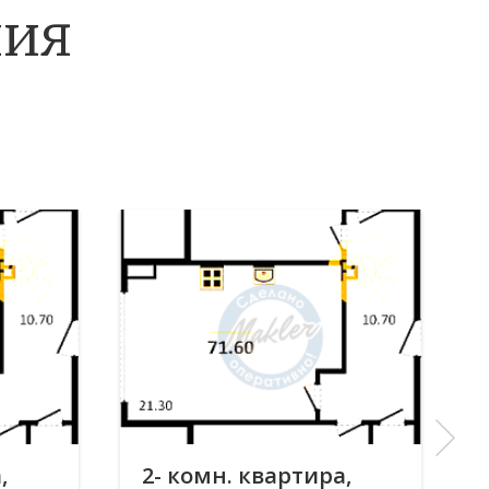
ния
,
2- комн. квартира,