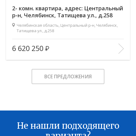
2- комн. квартира, адрес: Центральный
р-н, Челябинск, Татищева ул., д.258
Челябинская область, Центральный р-н, Челябинск,
Татищева ул., д.258
Жилой комплекс:
Ньютон
6 620 250
Количество комнат:
2
2
Общая площадь:
105 м
Этаж:
4
ВСЕ ПРЕДЛОЖЕНИЯ
Этажность:
14-19
2
Площадь кухни:
37.6 м
Балкон:
—
Тип дома:
кирпично-монолитный
Характеристики здания:
Лифт
Не нашли подходящего
В ИЗБРАННОЕ
варианта?