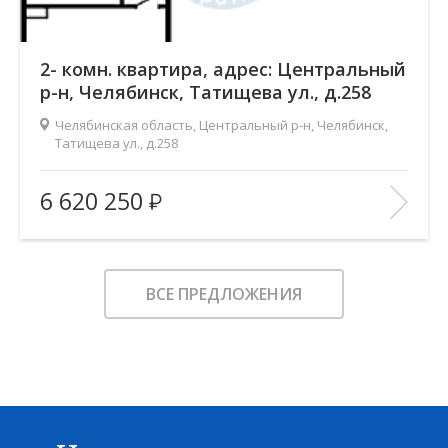
2- комн. квартира, адрес: Центральный
р-н, Челябинск, Татищева ул., д.258
Челябинская область, Центральный р-н, Челябинск,
Татищева ул., д.258
Жилой комплекс:
Ньютон
6 620 250
Количество комнат:
2
2
Общая площадь:
105 м
Этаж:
4
ВСЕ ПРЕДЛОЖЕНИЯ
Этажность:
14-19
2
Площадь кухни:
37.6 м
Балкон:
—
Тип дома:
кирпично-монолитный
Характеристики здания:
Лифт