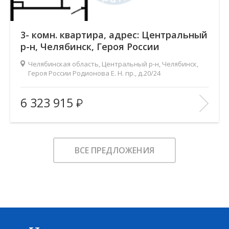
3- комн. квартира, адрес: Центральный
р-н, Челябинск, Героя России
Родионова Е. Н. пр., д.20/24
Челябинская область, Центральный р-н, Челябинск,
Героя России Родионова Е. Н. пр., д.20/24
Жилой комплекс:
Ньютон
6 323 915
Количество комнат:
3
2
Общая площадь:
100.3 м
Этаж:
3
ВСЕ ПРЕДЛОЖЕНИЯ
Этажность:
14-19
2
Площадь кухни:
21.1 м
Балкон:
—
Тип дома:
кирпично-монолитный
Характеристики здания:
Лифт