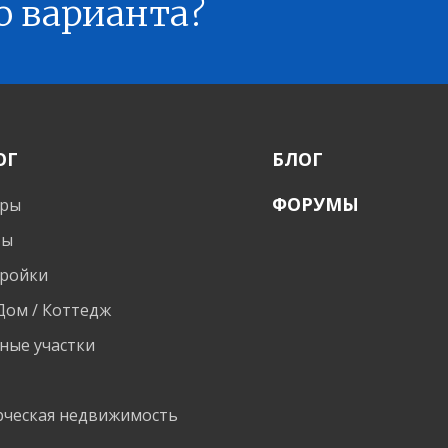
о варианта?
ОГ
БЛОГ
ФОРУМЫ
иры
ты
ройки
 Дом / Коттедж
ные участки
и
ческая недвижимость