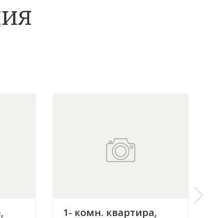
ния
,
1- комн. квартира,