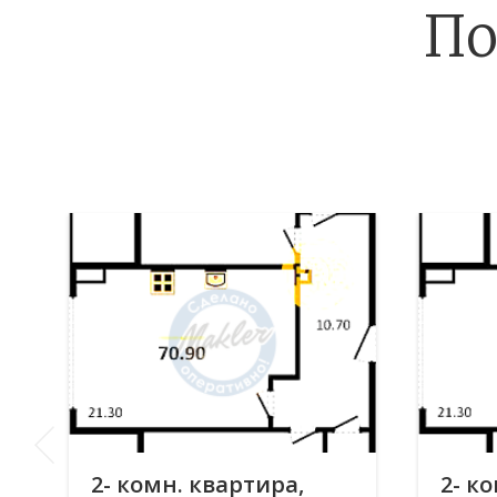
По
2- комн. квартира,
2- к