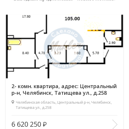
2- комн. квартира, адрес: Центральный
р-н, Челябинск, Татищева ул., д.258
Челябинская область, Центральный р-н, Челябинск,
Татищева ул., д.258
Жилой комплекс:
Ньютон
6 620 250
Количество комнат:
2