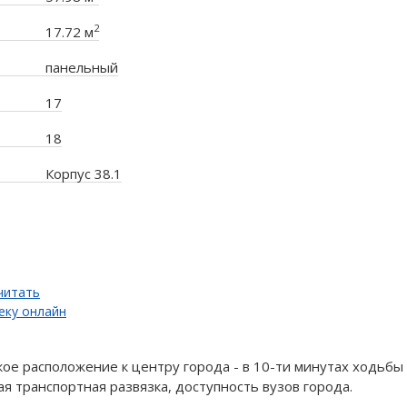
2
17.72 м
панельный
17
18
Корпус 38.1
читать
еку онлайн
кое расположение к центру города - в 10-ти минутах ходьб
я транспортная развязка, доступность вузов города.