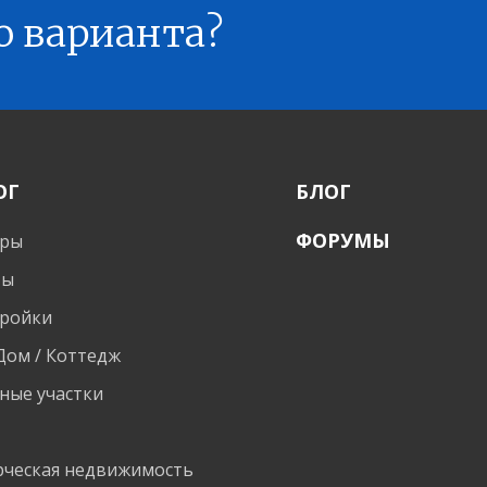
о варианта?
ОГ
БЛОГ
ФОРУМЫ
иры
ты
ройки
 Дом / Коттедж
ные участки
и
ческая недвижимость