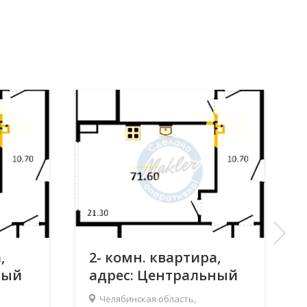
,
2- комн. квартира,
ный
адрес: Центральный
ероя
р-н, Челябинск, Героя
Челябинская область,