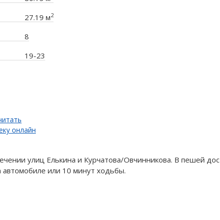
2
27.19 м
8
19-23
читать
еку онлайн
ечении улиц Елькина и Курчатова/Овчинникова. В пешей дос
 автомобиле или 10 минут ходьбы.