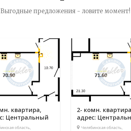
Выгодные предложения - ловите момент!
омн. квартира,
2- комн. квартира
с: Центральный
адрес: Централь
 Челябинск, Героя
р-н, Челябинск, Г
инская область,
Челябинская область,