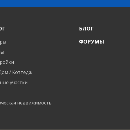
ОГ
БЛОГ
ФОРУМЫ
иры
ты
ройки
 Дом / Коттедж
ные участки
и
ческая недвижимость