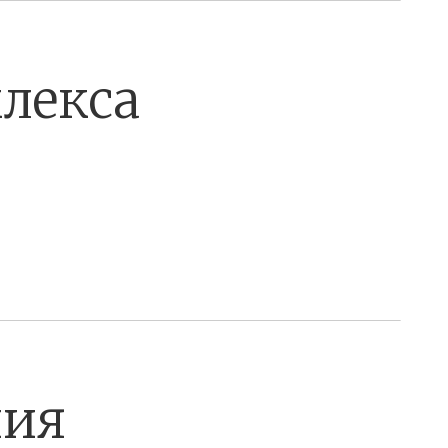
лекса
ния