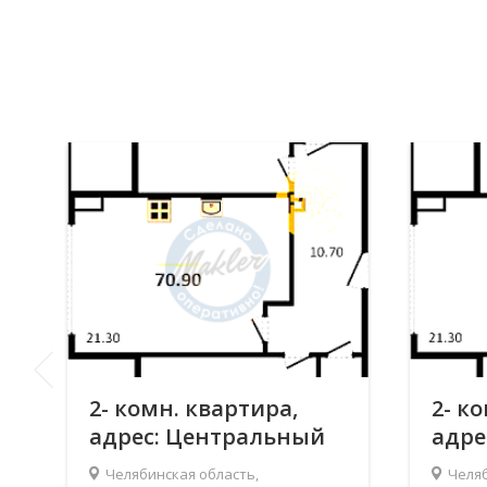
2- комн. квартира,
2- к
адрес: Центральный
адре
р-н, Челябинск, Героя
р-н,
Челябинская область,
Челяб