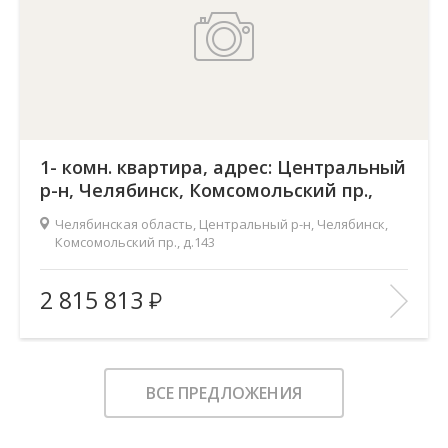
1- комн. квартира, адрес: Центральный
р-н, Челябинск, Комсомольский пр.,
д.143
Челябинская область, Центральный р-н, Челябинск,
Комсомольский пр., д.143
Жилой комплекс:
Ньютон
2 815 813
Количество комнат:
1
2
Общая площадь:
37.7 м
Этаж:
2
ВСЕ ПРЕДЛОЖЕНИЯ
Этажность:
18
2
Площадь кухни:
16.1 м