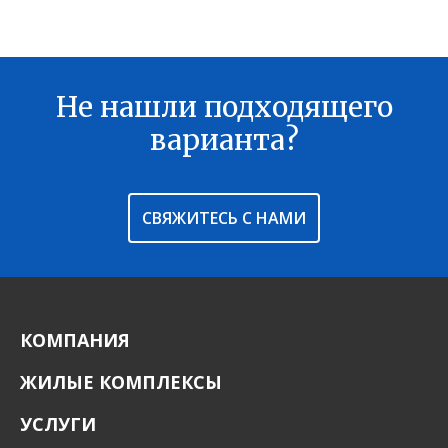
Балкон:
—
Тип дома:
—
Характеристики здания:
Лифт, Охраняемая парковка
Не нашли подходящего
В ИЗБРАННОЕ
варианта?
СВЯЖИТЕСЬ С НАМИ
КОМПАНИЯ
ЖИЛЫЕ КОМПЛЕКСЫ
УСЛУГИ