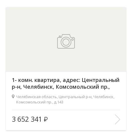
1- комн. квартира, адрес: Центральный
р-н, Челябинск, Комсомольский пр.,
д.143
Челябинская область, Центральный р-н, Челябинск,
Комсомольский пр., д.143
Жилой комплекс:
Ньютон
3 652 341
Количество комнат:
1
2
Общая площадь:
48.9 м