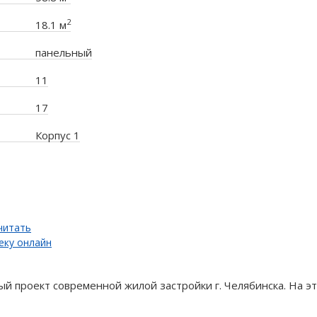
2
18.1 м
панельный
11
17
Корпус 1
читать
еку онлайн
й проект современной жилой застройки г. Челябинска. На 