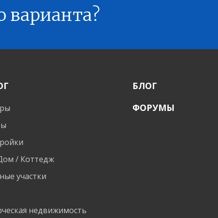
о варианта?
ОГ
БЛОГ
ФОРУМЫ
иры
ты
ройки
 Дом / Коттедж
ные участки
и
ческая недвижимость