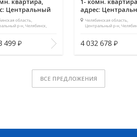
омн. квартира,
1- комн. квартира
с: Центральный
адрес: Централь
 Челябинск,
р-н, Челябинск,
инская область,
Челябинская область,
омольский пр.,
Комсомольский п
альный р-н, Челябинск,
Центральный р-н, Челябин
мольский пр., д.141
Комсомольский пр., д.141
1
д.141
омплекс:
Ньютон
Жилой комплекс:
3 499
4 032 678
тво комнат:
1
Количество комнат:
2
площадь:
50.7 м
Общая площадь:
4
Этаж:
ть:
23
Этажность:
ВСЕ ПРЕДЛОЖЕНИЯ
2
 кухни:
22.4 м
Площадь кухни:
—
Балкон:
а:
—
Тип дома:
еристики
Лифт, Охраняемая
Характеристики
Лифт, Охр
парковка
здания:
парковка
ИЗБРАННОЕ
В ИЗБРАННОЕ