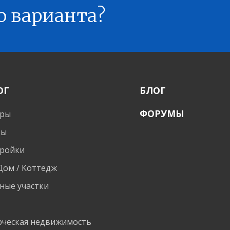
о варианта?
ОГ
БЛОГ
ФОРУМЫ
иры
ты
ройки
 Дом / Коттедж
ные участки
и
ческая недвижимость