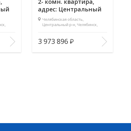
,
2- комн. квартира,
ный
адрес: Центральный
р-н, Челябинск,
Челябинская область,
р.,
Комсомольский пр.,
ск,
Центральный р-н, Челябинск,
Комсомольский пр., д.143
д.143
Ньютон
Жилой комплекс:
Ньютон
3 973 896
1
Количество комнат:
2
2
2
50.7 м
Общая площадь:
56.9 м
9
Этаж:
2
23
Этажность:
18
2
2
22.4 м
Площадь кухни:
17.3 м
—
Балкон:
—
—
Тип дома:
—
аняемая
Характеристики
Лифт, Охраняемая
здания:
парковка
В ИЗБРАННОЕ