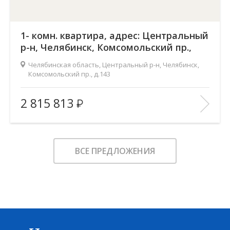
1- комн. квартира, адрес: Центральный
р-н, Челябинск, Комсомольский пр.,
д.143
Челябинская область, Центральный р-н, Челябинск,
Комсомольский пр., д.143
Жилой комплекс:
Ньютон
2 815 813
Количество комнат:
1
2
Общая площадь:
37.7 м
Этаж:
2
ВСЕ ПРЕДЛОЖЕНИЯ
Этажность:
18
2
Площадь кухни:
16.1 м
Балкон:
—
Тип дома:
—
Характеристики здания:
Лифт, Охраняемая парковка