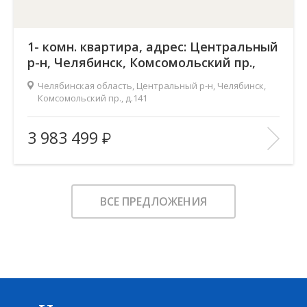
1- комн. квартира, адрес: Центральный
р-н, Челябинск, Комсомольский пр.,
д.141
Челябинская область, Центральный р-н, Челябинск,
Комсомольский пр., д.141
Жилой комплекс:
Ньютон
3 983 499
Количество комнат:
1
2
Общая площадь:
50.7 м
Этаж:
3
ВСЕ ПРЕДЛОЖЕНИЯ
Этажность:
23
2
Площадь кухни:
22.4 м
Балкон:
—
Тип дома:
—
Характеристики здания:
Лифт, Охраняемая парковка