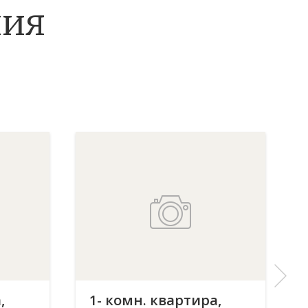
ния
,
1- комн. квартира,