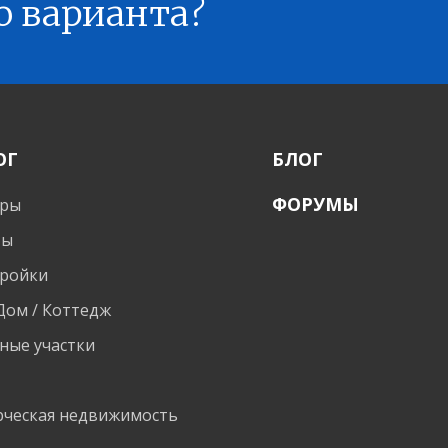
о варианта?
ОГ
БЛОГ
ФОРУМЫ
иры
ты
ройки
 Дом / Коттедж
ные участки
и
ческая недвижимость