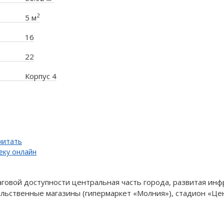
2
5 м
16
22
Корпус 4
читать
еку онлайн
аговой доступности центральная часть города, развитая ин
льственные магазины (гипермаркет «Молния»), стадион «Це