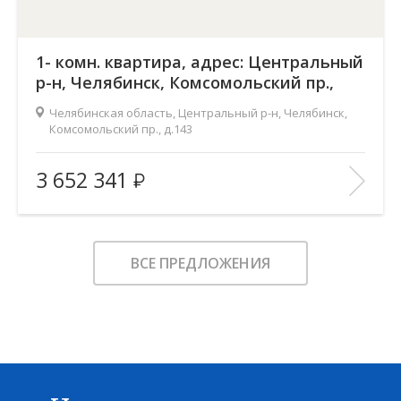
1- комн. квартира, адрес: Центральный
р-н, Челябинск, Комсомольский пр.,
д.143
Челябинская область, Центральный р-н, Челябинск,
Комсомольский пр., д.143
Жилой комплекс:
Ньютон
3 652 341
Количество комнат:
1
2
Общая площадь:
48.9 м
Этаж:
2
ВСЕ ПРЕДЛОЖЕНИЯ
Этажность:
18
2
Площадь кухни:
17.3 м
Балкон:
—
Тип дома:
—
Характеристики здания:
Лифт, Охраняемая парковка