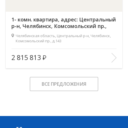
1- комн. квартира, адрес: Центральный
р-н, Челябинск, Комсомольский пр.,
д.143
Челябинская область, Центральный р-н, Челябинск,
Комсомольский пр., д.143
Жилой комплекс:
Ньютон
2 815 813
Количество комнат:
1
2
Общая площадь:
37.7 м
Этаж:
2
ВСЕ ПРЕДЛОЖЕНИЯ
Этажность:
18
2
Площадь кухни:
16.1 м
Балкон:
—
Тип дома:
—
Характеристики здания:
Лифт, Охраняемая парковка