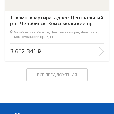
1- комн. квартира, адрес: Центральный
р-н, Челябинск, Комсомольский пр.,
д.143
Челябинская область, Центральный р-н, Челябинск,
Комсомольский пр., д.143
Жилой комплекс:
Ньютон
3 652 341
Количество комнат:
1
2
Общая площадь:
48.9 м
Этаж:
2
ВСЕ ПРЕДЛОЖЕНИЯ
Этажность:
18
2
Площадь кухни:
17.3 м
Балкон:
—
Тип дома:
—
Характеристики здания:
Лифт, Охраняемая парковка