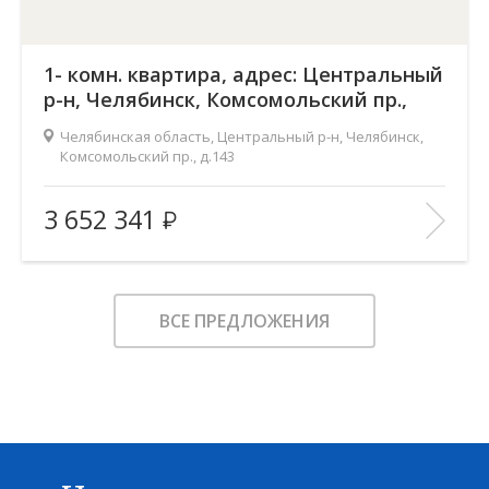
1- комн. квартира, адрес: Центральный
р-н, Челябинск, Комсомольский пр.,
д.143
Челябинская область, Центральный р-н, Челябинск,
Комсомольский пр., д.143
Жилой комплекс:
Ньютон
3 652 341
Количество комнат:
1
2
Общая площадь:
48.9 м
Этаж:
2
ВСЕ ПРЕДЛОЖЕНИЯ
Этажность:
18
2
Площадь кухни:
17.3 м
Балкон:
—
Тип дома:
—
Характеристики здания:
Лифт, Охраняемая парковка