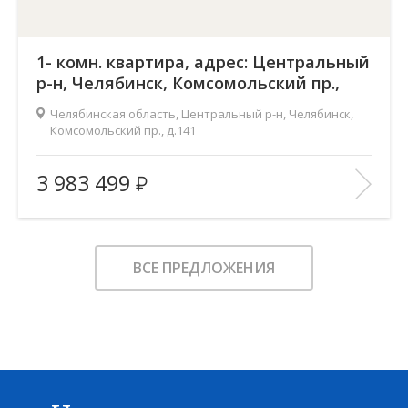
1- комн. квартира, адрес: Центральный
р-н, Челябинск, Комсомольский пр.,
д.141
Челябинская область, Центральный р-н, Челябинск,
Комсомольский пр., д.141
Жилой комплекс:
Ньютон
3 983 499
Количество комнат:
1
2
Общая площадь:
50.7 м
Этаж:
3
ВСЕ ПРЕДЛОЖЕНИЯ
Этажность:
23
2
Площадь кухни:
22.4 м
Балкон:
—
Тип дома:
—
Характеристики здания:
Лифт, Охраняемая парковка