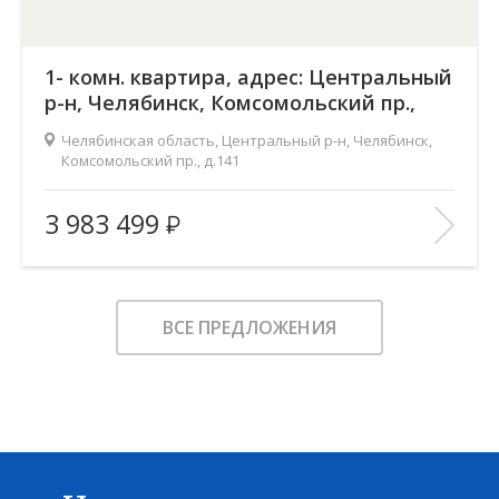
1- комн. квартира, адрес: Центральный
р-н, Челябинск, Комсомольский пр.,
д.141
Челябинская область, Центральный р-н, Челябинск,
Комсомольский пр., д.141
Жилой комплекс:
Ньютон
3 983 499
Количество комнат:
1
2
Общая площадь:
50.7 м
Этаж:
3
ВСЕ ПРЕДЛОЖЕНИЯ
Этажность:
23
2
Площадь кухни:
22.4 м
Балкон:
—
Тип дома:
—
Характеристики здания:
Лифт, Охраняемая парковка