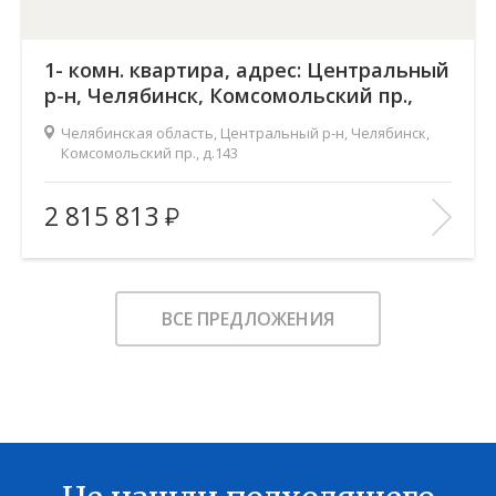
1- комн. квартира, адрес: Центральный
р-н, Челябинск, Комсомольский пр.,
д.143
Челябинская область, Центральный р-н, Челябинск,
Комсомольский пр., д.143
Жилой комплекс:
Ньютон
2 815 813
Количество комнат:
1
2
Общая площадь:
37.7 м
Этаж:
2
ВСЕ ПРЕДЛОЖЕНИЯ
Этажность:
18
2
Площадь кухни:
16.1 м
Балкон:
—
Тип дома:
—
Характеристики здания:
Лифт, Охраняемая парковка
В ИЗБРАННОЕ