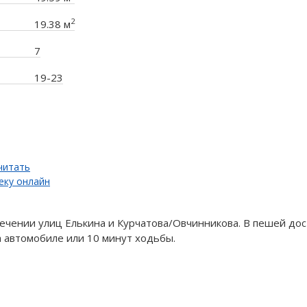
2
19.38 м
7
19-23
читать
еку онлайн
ечении улиц Елькина и Курчатова/Овчинникова. В пешей дос
 автомобиле или 10 минут ходьбы.