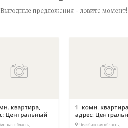
Выгодные предложения - ловите момент!
омн. квартира,
1- комн. квартира
с: Центральный
адрес: Централь
 Челябинск,
р-н, Челябинск,
инская область,
Челябинская область,