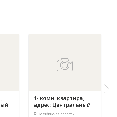
,
1- комн. квартира,
ный
адрес: Центральный
р-н, Челябинск,
Челябинская область,