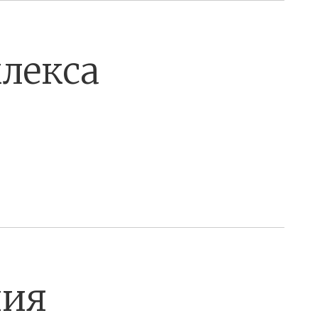
лекса
ния