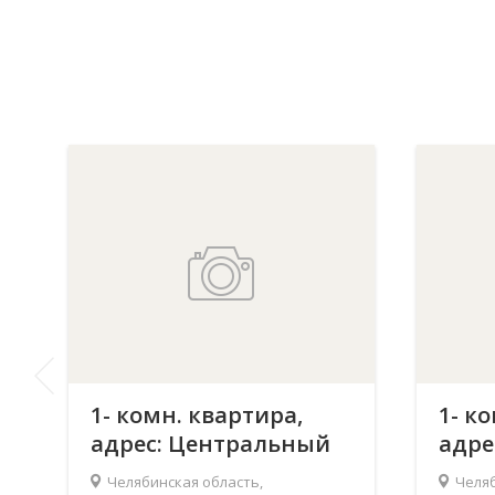
1- комн. квартира,
1- к
адрес: Центральный
адре
р-н, Челябинск,
р-н,
Челябинская область,
Челяб