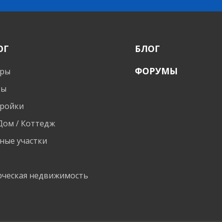
ОГ
БЛОГ
ФОРУМЫ
иры
ты
ройки
 Дом / Коттедж
ные участки
и
ческая недвижимость