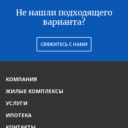
Характеристики здания:
Лифт, Охраняемая парковка
Не нашли подходящего
В ИЗБРАННОЕ
варианта?
СВЯЖИТЕСЬ С НАМИ
КОМПАНИЯ
ЖИЛЫЕ КОМПЛЕКСЫ
УСЛУГИ
ИПОТЕКА
КОНТАКТЫ