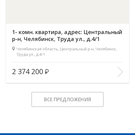
1- комн. квартира, адрес: Центральный
р-н, Челябинск, Труда ул., д.4/1
Челябинская область, Центральный р-н, Челябинск,
Труда ул., д.4/1
Жилой комплекс:
Западный луч
2 374 200
Количество комнат:
1
2
Общая площадь:
39.57 м
Этаж:
3
ВСЕ ПРЕДЛОЖЕНИЯ
Этажность:
22
2
Площадь кухни:
5.41 м
Балкон:
—
Тип дома:
—