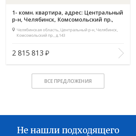
1- комн. квартира, адрес: Центральный
р-н, Челябинск, Комсомольский пр.,
д.143
Челябинская область, Центральный р-н, Челябинск,
Комсомольский пр., д.143
Жилой комплекс:
Ньютон
2 815 813
Количество комнат:
1
2
Общая площадь:
37.7 м
Этаж:
2
ВСЕ ПРЕДЛОЖЕНИЯ
Этажность:
18
2
Площадь кухни:
16.1 м
Балкон:
—
Тип дома:
—
Характеристики здания:
Лифт, Охраняемая парковка
Не нашли подходящего
В ИЗБРАННОЕ