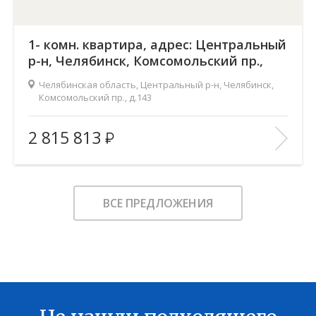
1- комн. квартира, адрес: Центральный
р-н, Челябинск, Комсомольский пр.,
д.143
Челябинская область, Центральный р-н, Челябинск,
Комсомольский пр., д.143
Жилой комплекс:
Ньютон
2 815 813
Количество комнат:
1
2
Общая площадь:
37.7 м
Этаж:
2
ВСЕ ПРЕДЛОЖЕНИЯ
Этажность:
18
2
Площадь кухни:
16.1 м
Балкон:
—
Тип дома:
—
Характеристики здания:
Лифт, Охраняемая парковка
В ИЗБРАННОЕ