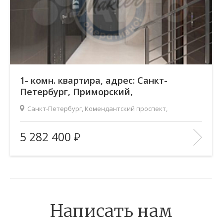
1- комн. квартира, адрес: Санкт-
Петербург, Приморский,
Комендантский проспект,
Санкт-Петербург, Комендантский проспект,
Площадь
(общ. /жил. /кухня), м2:
38.6/17.9/10.1
5 282 400
Количество комнат:
1
Этаж:
11/22
В ИЗБРАННОЕ
Написать нам