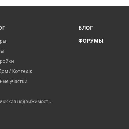
ОГ
БЛОГ
ФОРУМЫ
иры
ты
ройки
 Дом / Коттедж
ные участки
и
ческая недвижимость