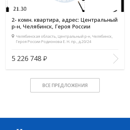
2- комн. квартира, адрес: Центральный
р-н, Челябинск, Героя России
Родионова Е. Н. пр., д.20/24
Челябинская область, Центральный р-н, Челябинск,
Героя России Родионова Е. Н. пр., д.20/24
Жилой комплекс:
Ньютон
5 226 748
Количество комнат:
2
2
Общая площадь:
70.9 м
Этаж:
3
ВСЕ ПРЕДЛОЖЕНИЯ
Этажность:
14-19
2
Площадь кухни:
21.3 м
Балкон:
—
Тип дома:
кирпично-монолитный
Характеристики здания:
Лифт